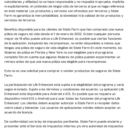
subsidiarias y afiliadas) no se hace responsable y no respalda ni aprueba, implícita
ni explícitamente, el contenido de ningún sitio de terceros al que se haga referencia
en este material. Los productos y servicios son ofrecidos por terceros y State
Farm no garantiza la mercantabilidad, la idoneidad ni la calidad de los productos y
servicios de terceros.
Beneficio disponible para los clientes de State Farm que han comprado una nueva
póliza de seguro de vida desde el 1 de enero de 2022. Si bien cualquier persona
mayor de 18 años puede unirse a Life Enhanced, es posible que ciertas funciones
de la aplicación, incluyendo las recompensas, no estén disponibles a menos que
tengas una póliza de seguro de vida elegible de State Farm.En este momento, los
titulares de póliza en Florida y New York no son elegibles para el programa
completo.Ten en cuenta que algunos titulares de póliza pueden experimentar un
retraso antes de que una nueva póliza sea elegible para recompensas.
Esto no es una solicitud para comprar o vender productos de seguros de State
Farm.
La participación de Life Enhanced está sujeta a la elegibilidad del programa y varía
según el estado. Sujeto a los términos y condiciones del acuerdo. La aplicación Life
Enhanced está disponible para Android e iOS. Es posible que se requiera un
dispositivo móvil iOS o Android para usar todas las funciones del programa Life
Enhanced. Los clientes deben aceptar autorizar a State Farm a recopilar datos
sobre salud y bienestar. Los usuarios de aplicaciones móviles deben aceptar un
acuerdo de licencia.
De conformidad con la ley de impuestos pertinente, State Farm puede enviarte y
presentar ante el Servicio de Impuestos Internos y/u otra autoridad de impuestos