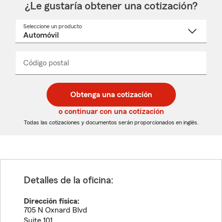
¿Le gustaría obtener una cotización?
Seleccione un producto
Seleccione
un
nombre
de
producto
del
Código postal
Ingresa
Ingresa
_____
menú
un
un
desplegable
código
código
postal
postal
Obtenga una cotización
de
de
5
5
o continuar con una cotización
dígitos
dígitos
Todas las cotizaciones y documentos serán proporcionados en inglés.
Detalles de la oficina:
Dirección física:
705 N Oxnard Blvd
Suite 101