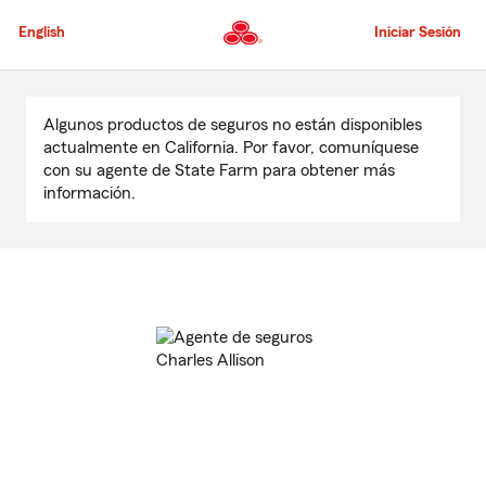
Pasar
al
English
Iniciar Sesión
contenido
principal
Comienzo
del
Algunos productos de seguros no están disponibles
contenido
actualmente en California. Por favor, comuníquese
principal
con su agente de State Farm para obtener más
información.