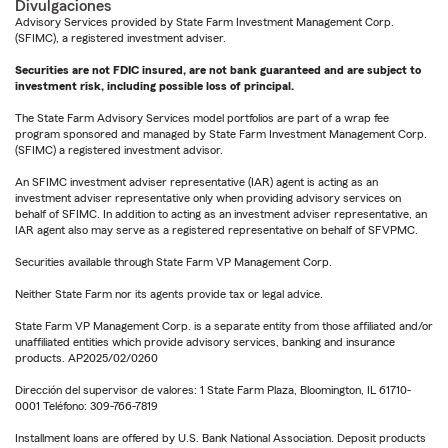
Divulgaciones
Advisory Services provided by State Farm Investment Management Corp.
(SFIMC), a registered investment adviser.
Securities are not FDIC insured, are not bank guaranteed and are subject to
investment risk, including possible loss of principal.
The State Farm Advisory Services model portfolios are part of a wrap fee
program sponsored and managed by State Farm Investment Management Corp.
(SFIMC) a registered investment advisor.
An SFIMC investment adviser representative (IAR) agent is acting as an
investment adviser representative only when providing advisory services on
behalf of SFIMC. In addition to acting as an investment adviser representative, an
IAR agent also may serve as a registered representative on behalf of SFVPMC.
Securities available through State Farm VP Management Corp.
Neither State Farm nor its agents provide tax or legal advice.
State Farm VP Management Corp. is a separate entity from those affiliated and/or
unaffiliated entities which provide advisory services, banking and insurance
products. AP2025/02/0260
Dirección del supervisor de valores: 1 State Farm Plaza, Bloomington, IL 61710-
0001 Teléfono: 309-766-7819
Installment loans are offered by U.S. Bank National Association. Deposit products