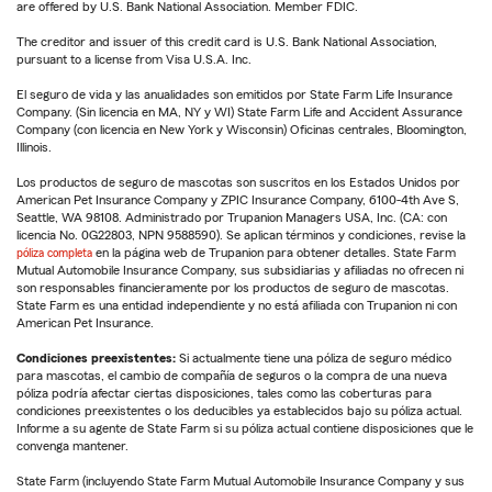
are offered by U.S. Bank National Association. Member FDIC.
The creditor and issuer of this credit card is U.S. Bank National Association,
pursuant to a license from Visa U.S.A. Inc.
El seguro de vida y las anualidades son emitidos por State Farm Life Insurance
Company. (Sin licencia en MA, NY y WI) State Farm Life and Accident Assurance
Company (con licencia en New York y Wisconsin) Oficinas centrales, Bloomington,
Illinois.
Los productos de seguro de mascotas son suscritos en los Estados Unidos por
American Pet Insurance Company y ZPIC Insurance Company, 6100-4th Ave S,
Seattle, WA 98108. Administrado por Trupanion Managers USA, Inc. (CA: con
licencia No. 0G22803, NPN 9588590). Se aplican términos y condiciones, revise la
póliza completa
en la página web de Trupanion para obtener detalles. State Farm
Mutual Automobile Insurance Company, sus subsidiarias y afiliadas no ofrecen ni
son responsables financieramente por los productos de seguro de mascotas.
State Farm es una entidad independiente y no está afiliada con Trupanion ni con
American Pet Insurance.
Condiciones preexistentes:
Si actualmente tiene una póliza de seguro médico
para mascotas, el cambio de compañía de seguros o la compra de una nueva
póliza podría afectar ciertas disposiciones, tales como las coberturas para
condiciones preexistentes o los deducibles ya establecidos bajo su póliza actual.
Informe a su agente de State Farm si su póliza actual contiene disposiciones que le
convenga mantener.
State Farm (incluyendo State Farm Mutual Automobile Insurance Company y sus